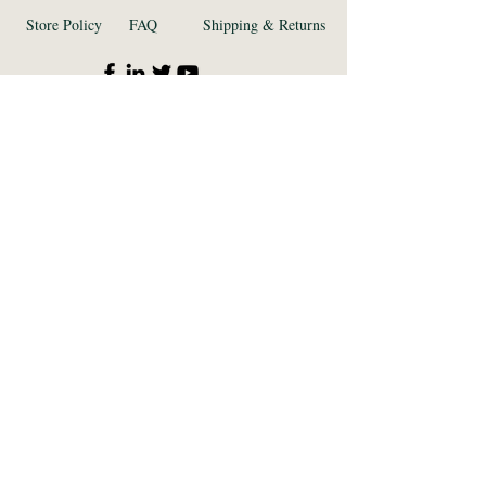
Store Policy
FAQ
Shipping & Returns
© 2023 by Katherine H. Gilbert PhD. Proudly
created with
Wix.com